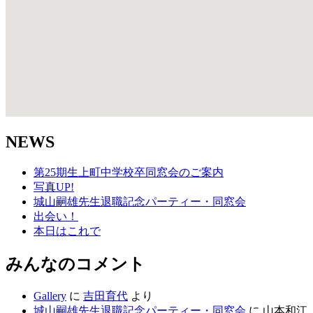
NEWS
第25期生上町中学校卒同窓会のご案内
写真UP!
城山嗣雄先生退職記念パーティー・同窓会
出会い！
本日はこれで
みんなのコメント
Gallery
に
吉田育代
より
城山嗣雄先生退職記念パーティー・同窓会
に
山本和江