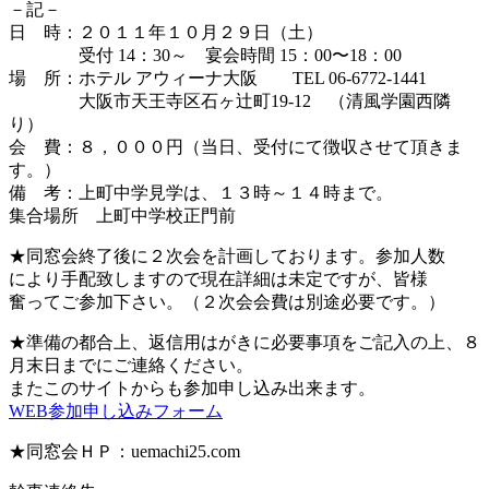
－記－
日 時：２０１１年１０月２９日（土）
受付 14：30～ 宴会時間 15：00〜18：00
場 所：ホテル アウィーナ大阪 TEL 06‐6772‐1441
大阪市天王寺区石ヶ辻町19-12 （清風学園西隣
り）
会 費：８，０００円（当日、受付にて徴収させて頂きま
す。）
備 考：上町中学見学は、１３時～１４時まで。
集合場所 上町中学校正門前
★同窓会終了後に２次会を計画しております。参加人数
により手配致しますので現在詳細は未定ですが、皆様
奮ってご参加下さい。（２次会会費は別途必要です。）
★準備の都合上、返信用はがきに必要事項をご記入の上、８
月末日までにご連絡ください。
またこのサイトからも参加申し込み出来ます。
WEB参加申し込みフォーム
★同窓会ＨＰ：uemachi25.com