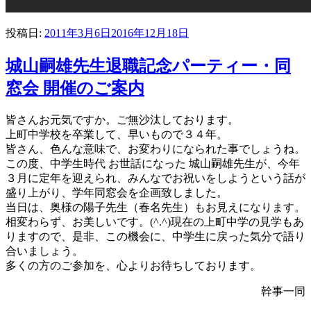
投稿日:
2011年3月6日
2016年12月18日
城山嗣雄先生退職記念パーティー・同
窓会 開催のご案内
皆さんお元気ですか。ご無沙汰しております。
上町中学校を卒業して、早いもので３４年。
皆さん、色んな意味で、お変わりになられた事でしょうね。
この度、中学生時代 お世話になった 城山嗣雄先生が、今年
３月に定年を迎えられ、みんなでお祝いをしようという話が
盛り上がり、学年同窓会を企画致しました。
当日は、奥様の陽子先生（春名先生）もお見えになります。
相変わらず、お美しいです。(^.^)現在の上町中学の見学もあ
りますので、是非、この機会に、中学生に戻った気分で語り
合いましょう。
多くの方のご参加を、心よりお待ちしております。
幹事一同