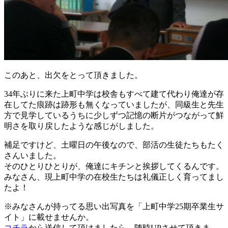
このあと、出欠をとって頂きました。
34年ぶりに来た上町中学は校舎もすべて建て代わり俺達が存
在してた痕跡は跡形も無くなっていましたが、同級生と先生
方で見学しているうちに少しずつ記憶の断片がつながって鮮
明さを取り戻したような感じがしました。
補足ですけど、土曜日の午後なので、部活の生徒たちもたく
さんいました。
そのひとりひとりが、俺達にキチンと挨拶してくるんです。
みなさん、現上町中学の在校生たちは礼儀正しく育ってまし
たよ！
※みなさんが持ってる思い出写真を「上町中学25期卒業生サ
イト」に載せませんか。
コチラ
から送信して頂けましたら、随時UPさせて頂きま