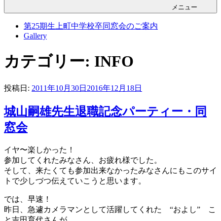
メニュー
第25期生上町中学校卒同窓会のご案内
Gallery
カテゴリー: INFO
投稿日:
2011年10月30日
2016年12月18日
城山嗣雄先生退職記念パーティー・同
窓会
イヤ〜楽しかった！
参加してくれたみなさん、お疲れ様でした。
そして、来たくても参加出来なかったみなさんにもこのサイ
トで少しづつ伝えていこうと思います。
では、早速！
昨日、急遽カメラマンとして活躍してくれた “およし” こ
と吉田育代さんが