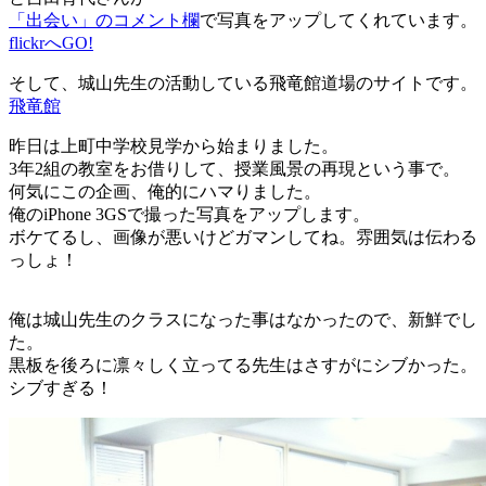
「出会い」のコメント欄
で写真をアップしてくれています。
flickrへGO!
そして、城山先生の活動している飛竜館道場のサイトです。
飛竜館
昨日は上町中学校見学から始まりました。
3年2組の教室をお借りして、授業風景の再現という事で。
何気にこの企画、俺的にハマりました。
俺のiPhone 3GSで撮った写真をアップします。
ボケてるし、画像が悪いけどガマンしてね。雰囲気は伝わる
っしょ！
俺は城山先生のクラスになった事はなかったので、新鮮でし
た。
黒板を後ろに凛々しく立ってる先生はさすがにシブかった。
シブすぎる！